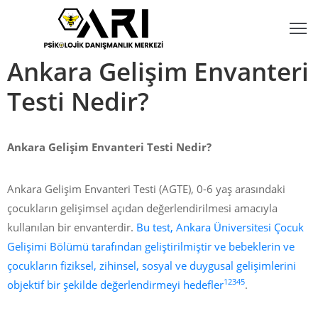
Ankara Gelişim Envanteri
na
ayfa
Testi Nedir?
akkımızda
Ankara Gelişim Envanteri Testi Nedir?
ylaşımlı
is
Ankara Gelişim Envanteri Testi (AGTE), 0-6 yaş arasındaki
izmetlerimiz
çocukların gelişimsel açıdan değerlendirilmesi amacıyla
kullanılan bir envanterdir.
Bu test, Ankara Üniversitesi Çocuk
adromuz
Gelişimi Bölümü tarafından geliştirilmiştir ve bebeklerin ve
çocukların fiziksel, zihinsel, sosyal ve duygusal gelişimlerini
ze
1
2
3
4
5
objektif bir şekilde değerlendirmeyi hedefler
.
aşın