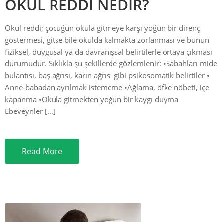
OKUL REDDİ NEDİR?
Okul reddi; çocuğun okula gitmeye karşı yoğun bir direnç
göstermesi, gitse bile okulda kalmakta zorlanması ve bunun
fiziksel, duygusal ya da davranışsal belirtilerle ortaya çıkması
durumudur. Sıklıkla şu şekillerde gözlemlenir: ​•​Sabahları mide
bulantısı, baş ağrısı, karın ağrısı gibi psikosomatik belirtiler ​•​
Anne-babadan ayrılmak istememe ​•​Ağlama, öfke nöbeti, içe
kapanma ​•​Okula gitmekten yoğun bir kaygı duyma
Ebeveynler […]
Read More