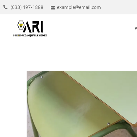
(633) 497-1888
example@email.com
A