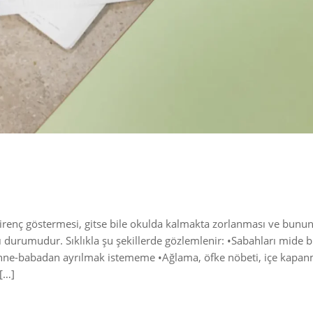
renç göstermesi, gitse bile okulda kalmakta zorlanması ve bunun 
 durumudur. Sıklıkla şu şekillerde gözlemlenir: ​•​Sabahları mide bu
​•​Anne-babadan ayrılmak istememe ​•​Ağlama, öfke nöbeti, içe kapanm
[…]