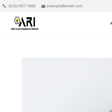
(633) 497-1888
example@email.com
A