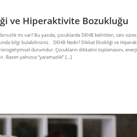
iği ve Hiperaktivite Bozukluğu
ırsızlık mı var? Bu yazıda, çocuklarda DEHB belirtileri, tanı sürec
ında bilgi bulabilirsiniz. DEHB Nedir? Dikkat Eksikliği ve Hiperakt
nörogelişimsel durumdur. Çocukların dikkatini toplamasını, enerji
lir. Bazen yalnızca “yaramazlık” […]