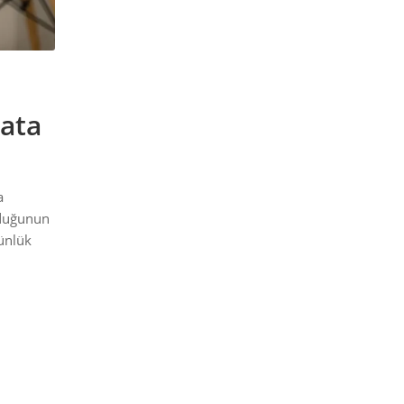
yata
a
olduğunun
günlük