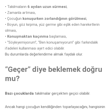
•
Takılmaların
6 aydan uzun sürmesi
,
•
Zamanla artması,
•
Çocuğun
konuşurken zorlandığının görülmesi
,
•
Boyun, göz kırpma, yüz germe gibi eşlik eden hareketlerin
olması,
•
Konuşmaktan kaçınma
başlaması,
•
“Söyleyemiy
orum”, “Ben konuşamıyorum” gibi farkındalık
ifadeleri kullanması ayırt edici olabilir.
Bu durumlarda değerlendirme almak faydalı olur.
“Geçer” diye beklemek doğru
mu?
Bazı çocuklarda
takılmalar gerçekten geçici olabilir.
Ancak hangi çocuğun kendiliğinden toparl
ayacağını, hangisinin