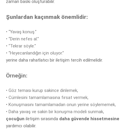
zaman baskı oluşturabilir.
Şunlardan kaçınmak önemlidir:
•
“Yavaş konuş.”
•
“Derin nefes al.”
•
“Tekrar söyle.”
•
“Heyecanlandığın için oluyor.”
yerine daha rahatlatıcı bir iletişim tercih edilmelidir.
Örneğin:
•
Göz teması kurup sakince dinlemek,
•
Cümlesini tamamlamasına fırsat vermek,
•
Konuşmasını tamamlamadan onun yerine
söylememek,
•
Daha yavaş ve sakin bir konuşma modeli sunmak,
çocuğun
iletişim sırasında
daha güvende hissetmesine
yardımcı olabilir.